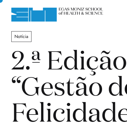
Notícia
2.ª Ediçã
“Gestão d
Felicidad