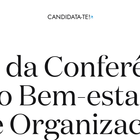
CANDIDATA-TE!
o da Confer
o Bem-esta
e Organizac