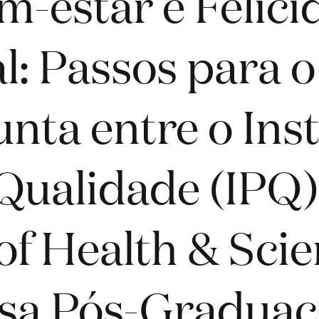
m-estar e Felici
l: Passos para o
unta entre o Ins
Qualidade (IPQ)
f Health & Scie
ssa Pós-Gradua