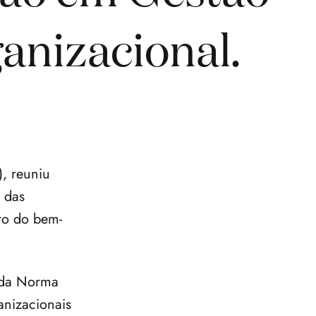
anizacional.
, reuniu 
 das 
uro do bem-
 da Norma 
izacionais 