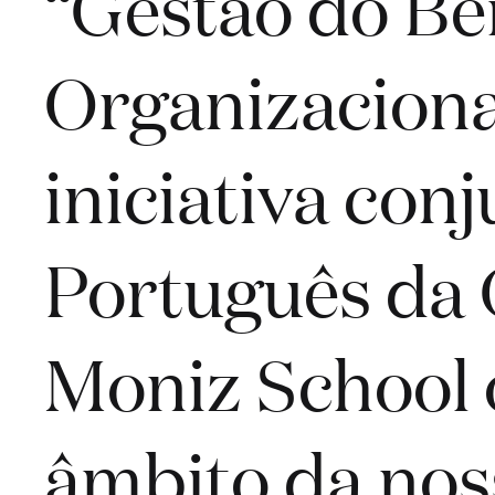
“Gestão do Be
Organizaciona
iniciativa conj
Português da 
Moniz School o
âmbito da no