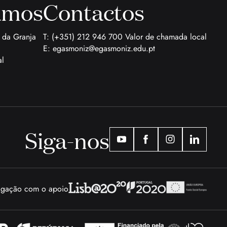
amos
Contactos
a da Granja
T: (+351) 212 946 700 Valor de chamada local
E:
egasmoniz@egasmoniz.edu.pt
al
Siga-nos
tigação com o apoio