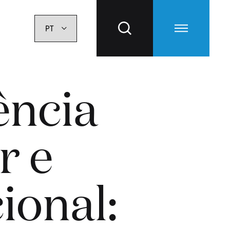
ência
r e
ional: