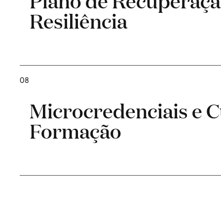
Plano de Recuperaçã
Resiliência
08
Microcredenciais e C
Formação