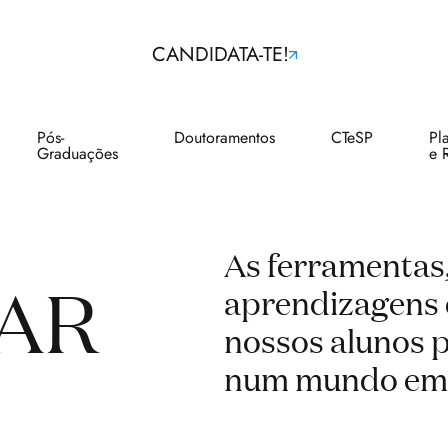
CANDIDATA-TE!
Pós-
Doutoramentos
CTeSP
Pl
Graduações
e 
As ferramentas,
AR
aprendizagens
nossos alunos p
num mundo em 