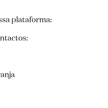
ssa plataforma:
ontactos:
t
ranja