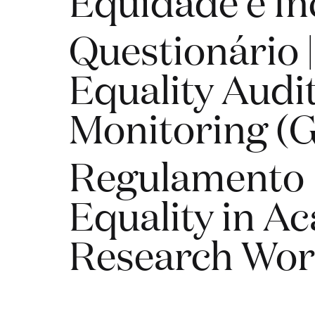
Equidade e In
Questionário 
Equality Audi
Monitoring 
Regulamento 
Equality in A
Research Wo