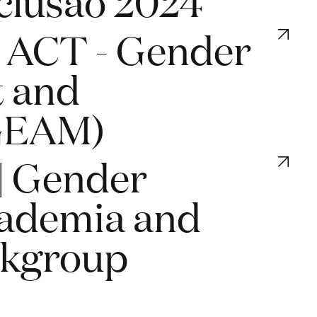
clusão 2024
| ACT - Gender
t and
(GEAM)
| Gender
cademia and
rkgroup