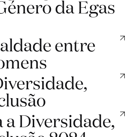
Género da Egas
ualdade entre
Homens
Diversidade,
clusão
 a Diversidade,