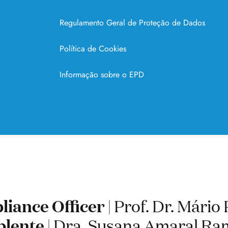
Regulamento Geral de Proteção de Dados
Política de Cookies
Informação sobre o EPD
iance Officer
plente
| Dra. Susana Amaral Ra