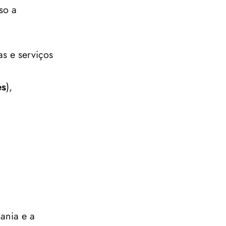
o a 
s e serviços 
es
), 
nia e a 