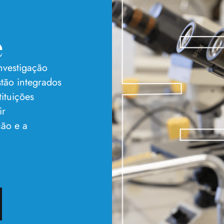
e
nvestigação
stão integrados
tituições
ir
ção e a