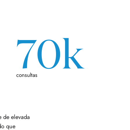
70k
consultas
 de elevada 
do que 