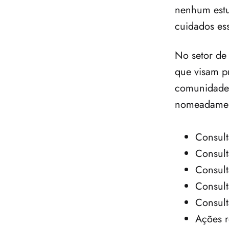
nenhum estu
cuidados ess
No setor de 
que visam pr
comunidade
nomeadamen
Consult
Consult
Consult
Consult
Consult
Ações r