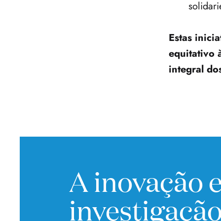
solidar
Estas inici
equitativo
integral do
A inovação 
investigação