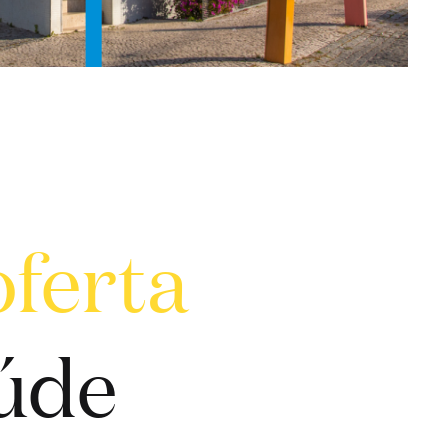
oferta
aúde