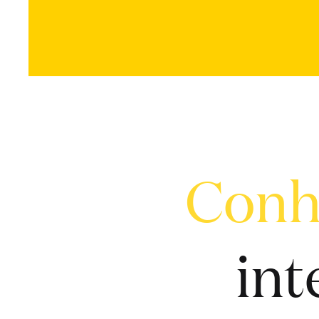
Conhe
int