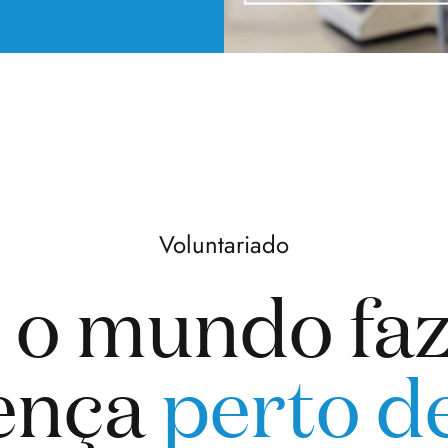
Voluntariado
 o mundo faz
rença
perto d