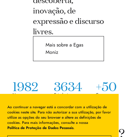
inovação, de
expressão e discurso
livres.
Mais sobre a Egas
Moniz
1982
3634
+50
Nasceu em
Estudantes
Cursos
Ao continuar a navegar está a concordar com a utilização de
cookies neste site. Para não autorizar a sua utilização, por favor
utilize as opções do seu browser e altere as definições de
cookies. Para mais informações, consulte a nossa
Want to know more?
Política de Proteção de Dados Pessoais
.