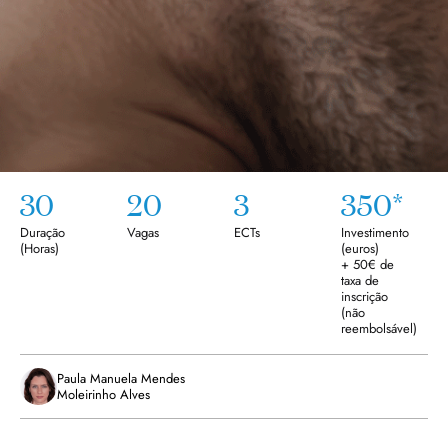
30
20
3
350*
Duração
Vagas
ECTs
Investimento
(
Horas
)
(euros)
+ 50€ de
taxa de
inscrição
(não
reembolsável)
Paula Manuela Mendes
Moleirinho Alves