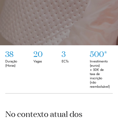
38
20
3
500*
Duração
Vagas
ECTs
Investimento
(
Horas
)
(euros)
+ 50€ de
taxa de
inscrição
(não
reembolsável)
No contexto atual dos