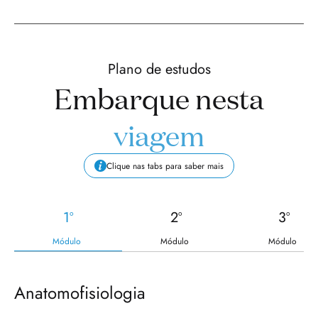
Plano de estudos
Embarque nesta
viagem
Clique nas tabs para saber mais
1º
2º
3º
Módulo
Módulo
Módulo
Anatomofisiologia