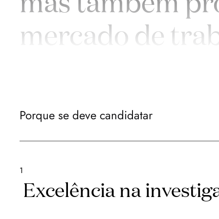
mas também prof
mercado de trab
Porque se deve candidatar
1
Excelência na investig