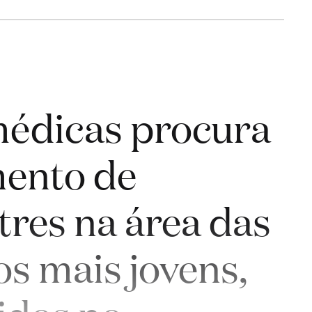
médicas procura
mento de
res na área das
s mais jovens,