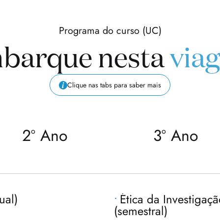
Programa do curso (UC)
barque nesta
via
Clique nas tabs para saber mais
2º Ano
3º Ano
ual)
Ética da Investigaçã
(semestral)