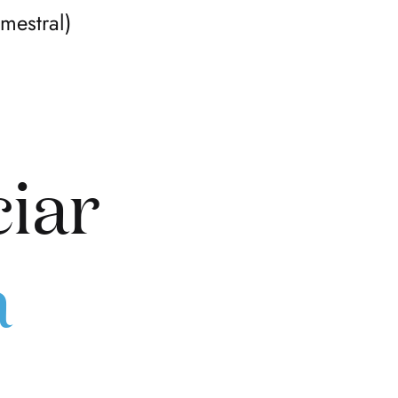
emestral)
ciar
a