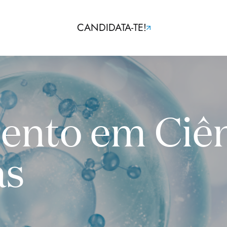
CANDIDATA-TE!
nto em Ciên
as