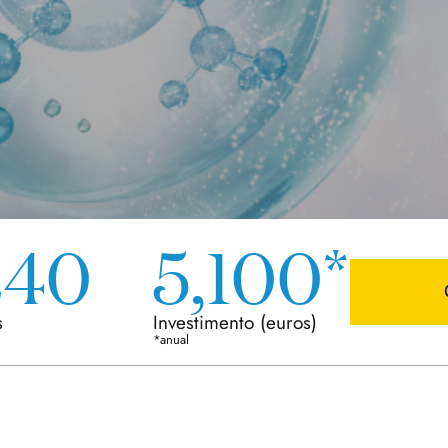
240
5,100*
s
Investimento
(euros)
*anual