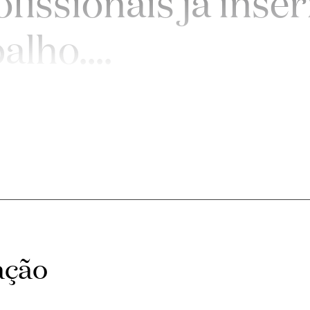
issionais já inser
alho.
...
ação