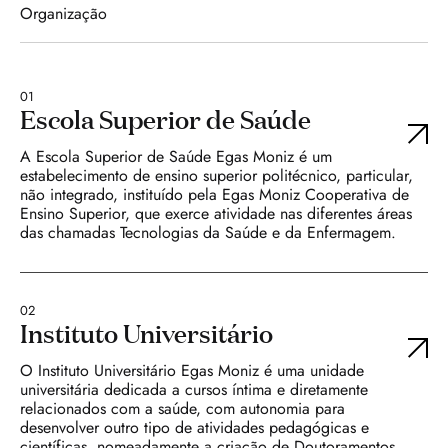
Organização
Pessoas para quem isto é
muito mais do que busca de
excelência profissional.
01
Escola Superior de Saúde
A Escola Superior de Saúde Egas Moniz é um
É a sagrada busca do salto
estabelecimento de ensino superior politécnico, particular,
não integrado, instituído pela Egas Moniz Cooperativa de
científico e humano que o
Ensino Superior, que exerce atividade nas diferentes áreas
das chamadas Tecnologias da Saúde e da Enfermagem.
fogo de Prometeu prometeu.
02
Procuramos, dia a dia,
Instituto Universitário
inspirar quem nos rodeia
O Instituto Universitário Egas Moniz é uma unidade
universitária dedicada a cursos íntima e diretamente
para a excepcionalidade de
relacionados com a saúde, com autonomia para
desenvolver outro tipo de atividades pedagógicas e
ser... humano.
científicas, nomeadamente a criação de Doutoramentos.