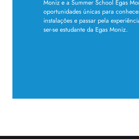
Moniz e a Summer School Egas Mo
oportunidades únicas para conhece
instalações e passar pela experiênc
ser-se estudante da Egas Moniz.