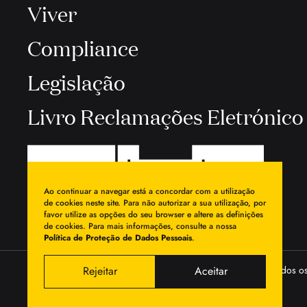
Viver
Compliance
Legislação
Livro Reclamações Eletrónico
Ao continuar a navegar está a concordar com a utilização
de cookies neste site. Para não autorizar a sua utilização, por
favor utilize as opções do seu browser e altere as definições
de cookies. Para mais informações, consulte a nossa
Política de Proteção de Dados Pessoais
.
Rejeitar
Aceitar
© 2026 Egas Moniz - Cooperativa de Ensino Superior, Crl. Todos os
reservados.