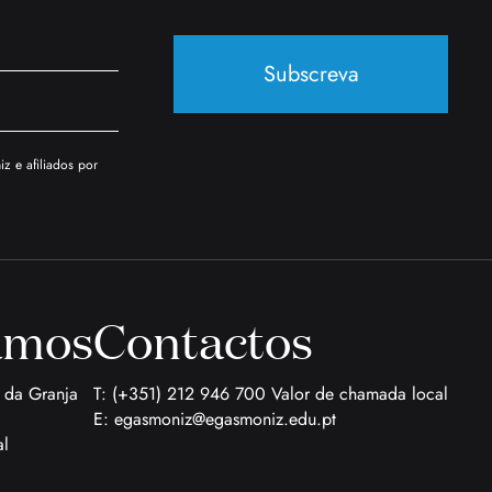
Subscreva
z e afiliados por
amos
Contactos
a da Granja
T: (+351) 212 946 700 Valor de chamada local
E:
egasmoniz@egasmoniz.edu.pt
al