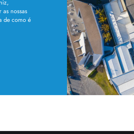
niz,
r as nossas
ia de como é