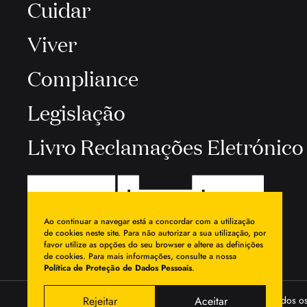
Cuidar
Viver
Compliance
Legislação
Livro Reclamações Eletrónico
Ao continuar a navegar está a concordar com a utilização
de cookies neste site. Para não autorizar a sua utilização, por
favor utilize as opções do seu browser e altere as definições
de cookies. Para mais informações, consulte a nossa
Política de Proteção de Dados Pessoais
.
Rejeitar
Aceitar
© 2026 Egas Moniz - Cooperativa de Ensino Superior, Crl. Todos os