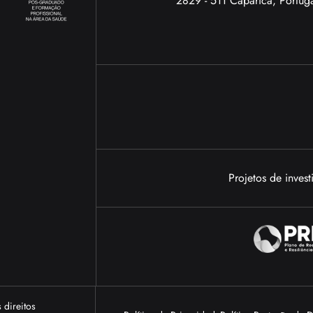
2829 - 511 Caparica, Portug
Projetos de inves
 direitos