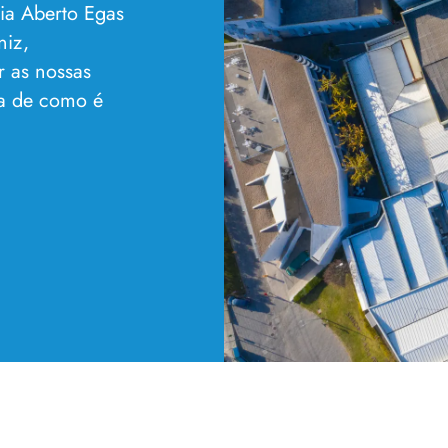
a Aberto Egas
niz,
r as nossas
ia de como é