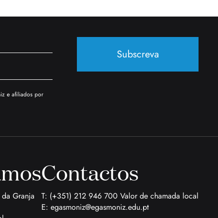
Subscreva
z e afiliados por
amos
Contactos
a da Granja
T: (+351) 212 946 700 Valor de chamada local
E:
egasmoniz@egasmoniz.edu.pt