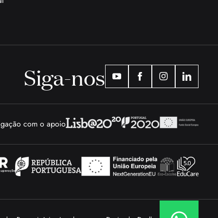
al
Siga-nos
tigação com o apoio