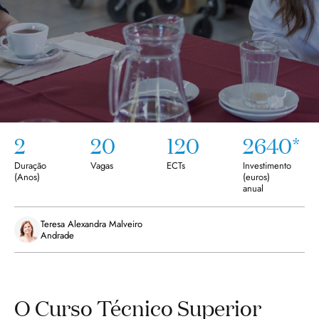
2
20
120
2640*
Duração
Vagas
ECTs
Investimento
(
Anos
)
(euros)
anual
Teresa Alexandra Malveiro
Andrade
O Curso Técnico Superior