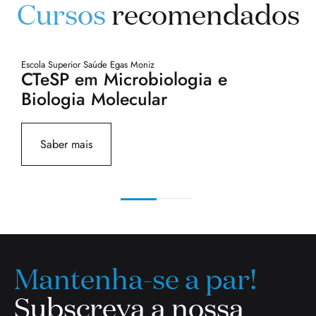
Cursos
recomendados
Escola Superior Saúde Egas Moniz
Es
CTeSP em Microbiologia e
C
Biologia Molecular
B
Saber mais
Mantenha-se a par!
Subscreva a nossa