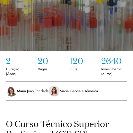
2
20
120
2640
Duração
Vagas
ECTs
Investimento
(
Anos
)
(euros)
Maria João Trindade
Maria Gabriela Almeida
O Curso Técnico Superior