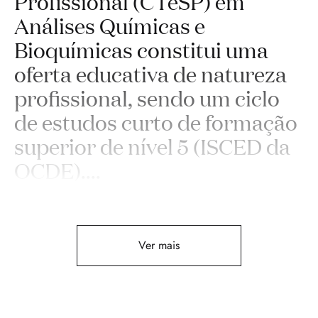
Proﬁssional (CTeSP) em
Análises Químicas e
Bioquímicas constitui uma
oferta educativa de natureza
proﬁssional, sendo um ciclo
de estudos curto de formação
superior de nível 5 (ISCED da
OCDE).
...
Ver mais