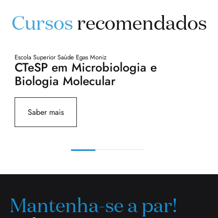
Cursos
recomendados
Escola Superior Saúde Egas Moniz
Es
CTeSP em Microbiologia e
C
Biologia Molecular
B
Saber mais
Mantenha-se a par!