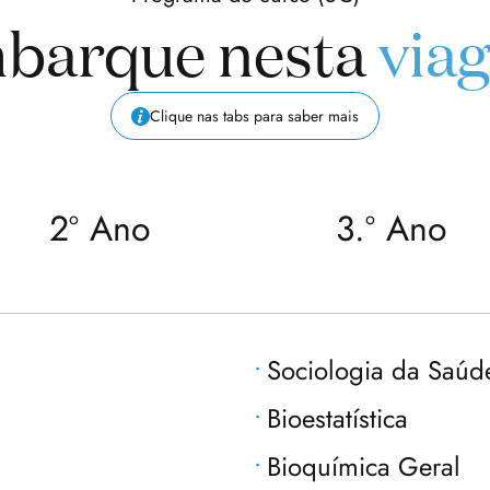
barque nesta
via
Clique nas tabs para saber mais
2º Ano
3.º Ano
Sociologia da Saúd
Bioestatística
Bioquímica Geral