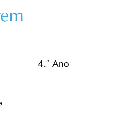
gem
4.º Ano
e