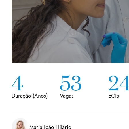
4
53
2
Duração
(
Anos
)
Vagas
ECTs
Maria João Hilário