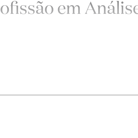
roﬁssão em Análise