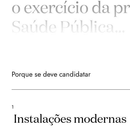
o exercício da p
Saúde Pública
...
Porque se deve candidatar
1
Instalações modernas