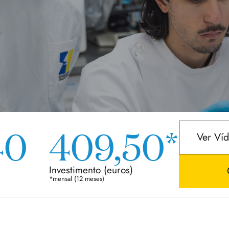
40
409,50*
Ver Ví
Investimento
(euros)
*mensal (12 meses)