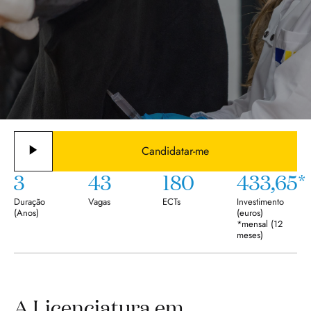
Candidatar-me
3
43
180
433,65*
Duração
Vagas
ECTs
Investimento
(
Anos
)
(euros)
*mensal (12
meses)
A Licenciatura em