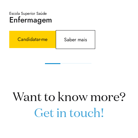
Escola Superior Saúde
Ins
Enfermagem
C
Candidatar-me
Saber mais
Want to know more?
Get in touch!