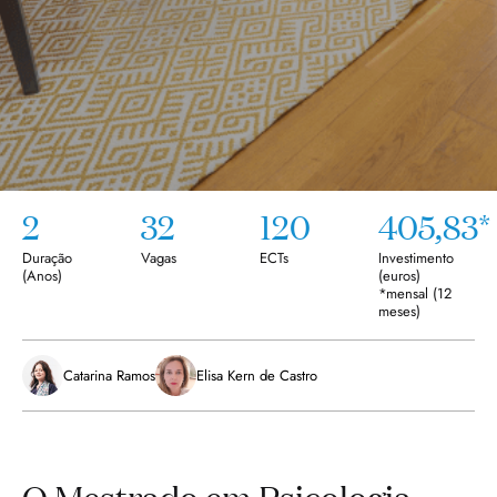
2
32
120
405,83*
Duração
Vagas
ECTs
Investimento
(
Anos
)
(euros)
*mensal (12
meses)
Catarina Ramos
Elisa Kern de Castro
O Mestrado em Psicologia