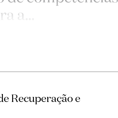
ra a
...
 de Recuperação e