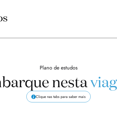
os
Plano de estudos
barque nesta
via
Clique nas tabs para saber mais