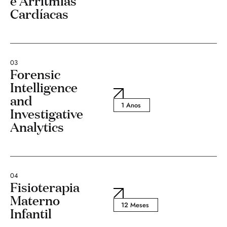
e Arritmias
Cardíacas
03
Forensic
Intelligence
and
1 Anos
Investigative
Analytics
04
Fisioterapia
Materno
12 Meses
Infantil