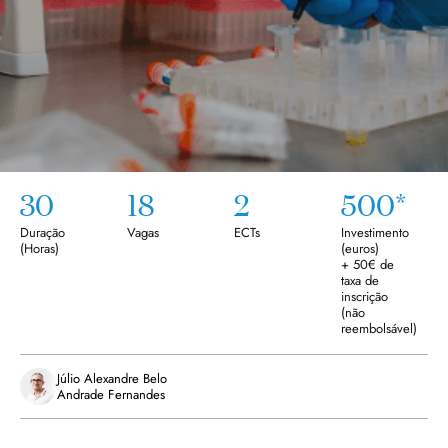
30
18
2
500*
Duração
Vagas
ECTs
Investimento
(
Horas
)
(euros)
+ 50€ de
taxa de
inscrição
(não
reembolsável)
Júlio Alexandre Belo
Andrade Fernandes