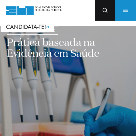
CANDIDATA-TE!
Cursos com Incentivos PRR
Prática baseada na
Evidência em Saúde