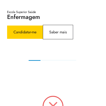
Es
P
Escola Superior Saúde
Enfermagem
C
Candidatar-me
Saber mais