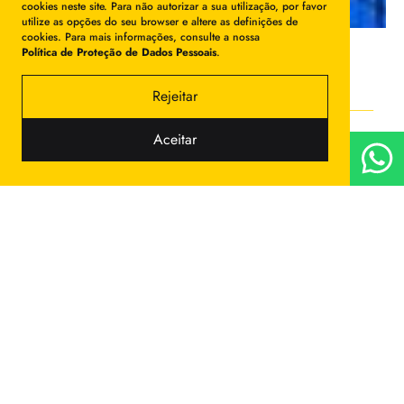
cookies neste site. Para não autorizar a sua utilização, por favor
utilize as opções do seu browser e altere as definições de
cookies. Para mais informações, consulte a nossa
Política de Proteção de Dados Pessoais
.
Movimento é saúde —
Rejeitar
e saúde é Egas Moniz.
Aceitar
Piscina Egas Moniz
Toda a comunidade Egas Moniz, docente, discente e não
docente, tem acesso à piscina da Egas Moniz.
Mais do que um local de prática desportiva, a piscina integra o
compromisso da instituição com a saúde, a qualidade de vida e
o equilíbrio entre corpo e mente.